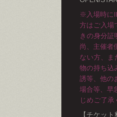
※入場時に
方はご入場
きの身分証
尚、主催者
ない方、ま
物の持ち込
誘等、他の
場合等、早
じめご了
【チケット