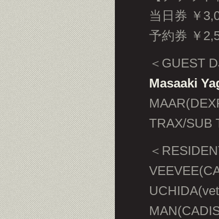
当日券 ￥3,0
予約券 ￥2,5
＜GUEST 
Masaaki Y
MAAR(DEXP
＜RESIDEN
VEEVEE(C
UCHIDA(vet
MAN(CADISS