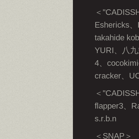
＜"CADISSH
Eshericks
takahide k
YURI、八九
4、cocoki
cracker、UC
＜"CADISSH
flapper3、R
s.r.b.n
＜SNAP＞