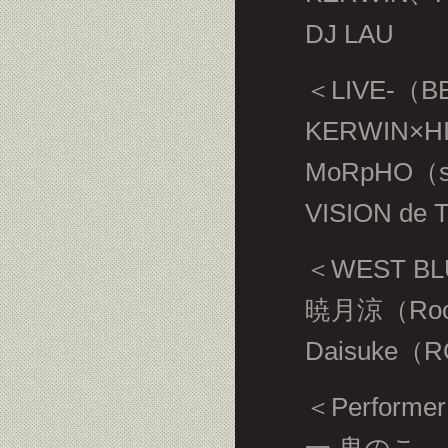
DJ LAU
＜LIVE-（B
KERWIN×HI
MoRpHO（su
VISION de 
＜WEST BL
暁月涼（Roo
Daisuke
＜Performe
一 鬼のこ