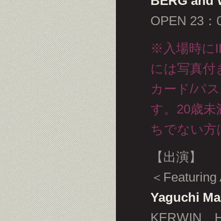
BERG and
OPEN 23：0
※入場時に
には写真付
カード/パ
す。20歳
ちでない方
【出演】
＜Featuring
Yaguchi M
KERWIN、H