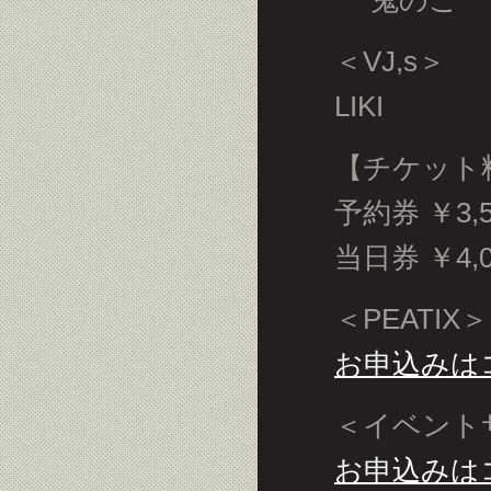
＜VJ,s＞
LIKI
【チケット
予約券 ￥3,5
当日券 ￥4,0
＜PEATIX＞
お申込みは
＜イベント
お申込みは