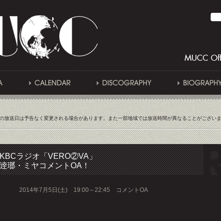
の放送日は予告なく変更される場合があります。また一部地域では放送時間が異なることがござい
KBCラジオ「VERO②VA」
逹瑯・ミヤコメントOA！
2014年7月5日(土) 19:00～22:45 コメントOA