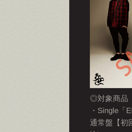
◎対象商品
・Single「
通常盤【初回限