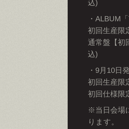
込)
・ALBUM「T
初回生産限定盤：
通常盤【初回限
込)
・9月10日発
初回生産限定盤：
初回仕様限定盤：
※当日会場
ります。