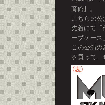
育館】。
こちらの公
先着にて「
ーブケース
この公演の
を買って、