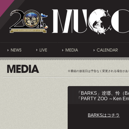
※番組の放送日は予告なく変更される場合があ
「BARKS」逹瑯、怜（B
「PARTY ZOO ～Ken E
BARKSはコチラ