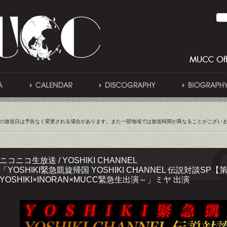
の放送日は予告なく変更される場合があります。また一部地域では放送時間が異なることがござい
ニコニコ生放送 / YOSHIKI CHANNEL
「YOSHIKI緊急凱旋帰国 YOSHIKI CHANNEL 伝説対談SP【
YOSHIKI×INORAN×MUCC緊急生出演～」ミヤ 出演