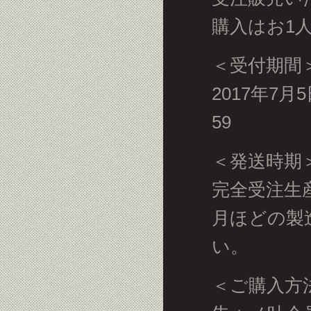
購入はお1
＜受付期間
2017年7月
59
＜発送時期
完全受注生
月ほどの製
い。
＜ご購入方