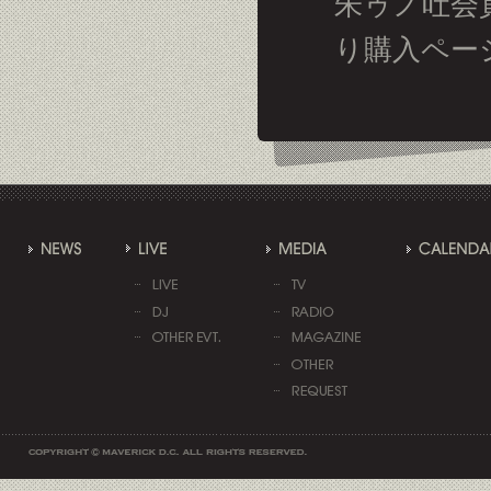
朱ゥノ吐会
り購入ペー