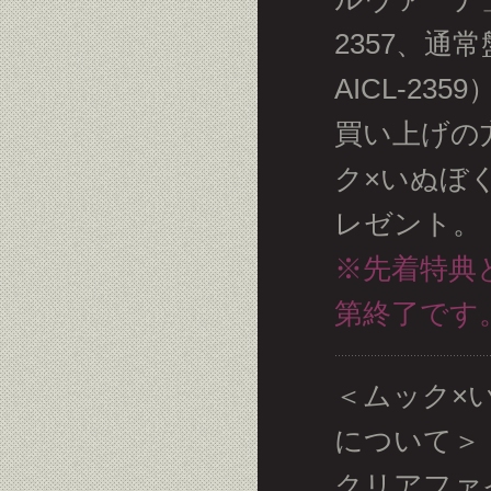
2357、通常
AICL-23
買い上げの
ク×いぬぼ
レゼント。
※先着特典
第終了です
＜ムック×
について＞
クリアファ