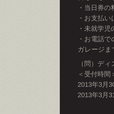
・当日券の料
・お支払い
・未就学児
・お電話で
ガレージま
（問）ディスク
＜受付時間
2013年3月3
2013年3月3