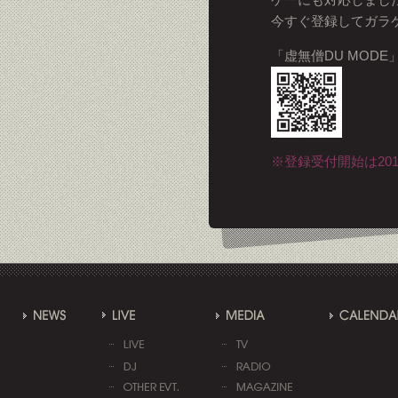
今すぐ登録してガラ
「虚無僧DU MOD
※登録受付開始は201