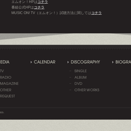
エムオン！HPは
コチラ
番組公式HPは
コチラ
MUSIC ON! TV（エムオン！）試聴方法に関しては
コチラ