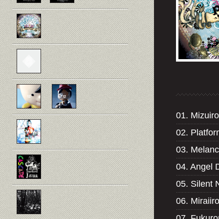
01. Mizuir
02. Platfor
03. Melanc
04. Angel 
05. Silent
06. Miraii
07. Fukurou