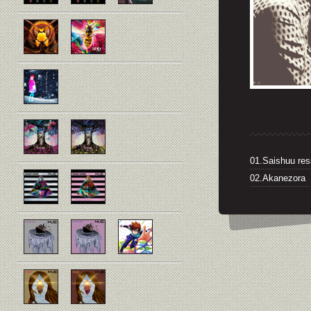
01.Saishuu re
02.Akanezora